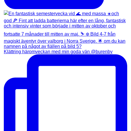
Klättring häromveckan med min goda vän @burenby