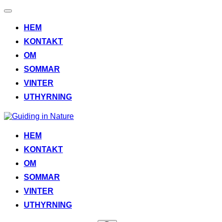
Slå
på/av
HEM
navigering
KONTAKT
OM
SOMMAR
VINTER
UTHYRNING
Hoppa
till
innehåll
HEM
KONTAKT
OM
SOMMAR
VINTER
UTHYRNING