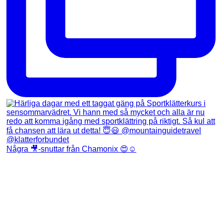
Några 🎥-snuttar från Chamonix 😍☺️