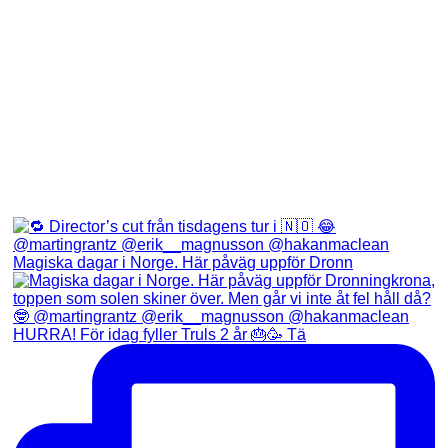
Magiska dagar i Norge. Här påväg uppför Dronn
HURRA! För idag fyller Truls 2 år 🎂🥳 Tä