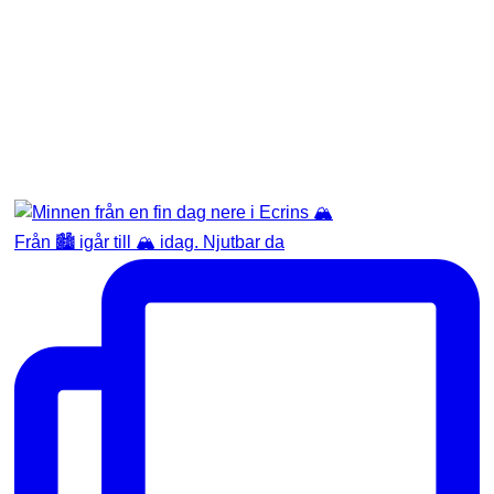
Från 🏙️ igår till 🏔️ idag. Njutbar da