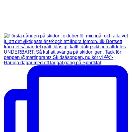
Härliga dagar med ett taggat gäng på Sportklät