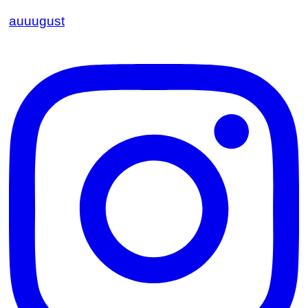
auuugust