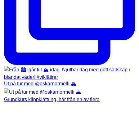
Ut på tur med @oskarnormelli 🏔️
Grundkurs klippklättring, här från en av flera