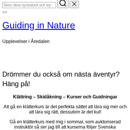
Sök
efter:
Slå
på/av
Guiding in Nature
sidopanel
och
navigation
Upplevelser i Åredalen
Boka din upplevelse här
Rulla
ner
Drömmer du också om nästa äventyr?
till
innehåll
Häng på!
Klättring – Skidåkning – Kurser och Guidningar
Att gå en klätterkurs är det perfekta sättet att lära sig mer och
att lära sig rätt, dessutom är det kul!
Gå en klätterkurs med mig i sommar, som auktoriserad
instruktör så ser jag till att kurserna följer Svenska